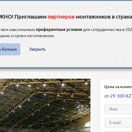
+7 (727) 345-47-53
Вх
ЖНО! Приглашаем
партнеров
монтажников в страна
Я
ПРОДУКЦИЯ
УСЛУГИ
ПРЕСС-ЦЕНТР
НАШИ ОБЪ
гаем максимально
преферентные условия
для сотрудничества в 202
цены и сроки изготовления.
азахстане
Каталог зданий
Спортивные здания
Строительство тенни
ь больше
Закрыть
ИТЕЛЬСТВО ТЕННИСНЫХ К
Цена за комп
от
29 300
KZ