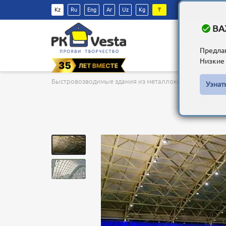
Kz
Ru
Eng
Ar
Uz
Kg
₸
ВА
РЕШЕНИ
Предла
Низкие 
Быстровозводимые здания из металлоконструкций в К
Узнат
СТРО