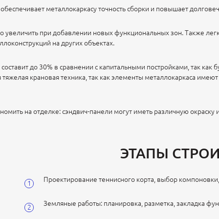
 обеспечивает металлокаркасу точность сборки и повышает долговеч
 увеличить при добавлении новых функциональных зон. Также легк
ллоконструкций на других объектах.
составит до 30% в сравнении с капитальными постройками, так как
я тяжелая крановая техника, так как элементы металлокаркаса имею
мить на отделке: сэндвич-панели могут иметь различную окраску и
ЭТАПЫ СТРО
Проектирование теннисного корта, выбор компоновки
Земляные работы: планировка, разметка, закладка фу