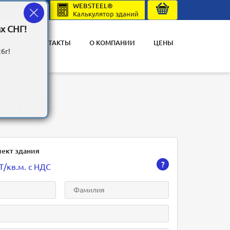
WEBSTEEL®
од
Регистрация
Калькулятор зданий
х СНГ!
ЕКТЫ
КОНТАКТЫ
О КОМПАНИИ
ЦЕНЫ
6г!
сных кортов
ОРТОВ
лект здания
?
T
/кв.м.
с НДС