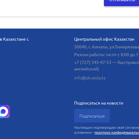
 Казахстане с
Центральный офис Казахстан
50040, г. Алматы, ул.Тимирязева
Режим работы: пн-пт с 8:00 до 1
+7 (727) 345-47-53
— быстровозв
английский)
info@pkvesta.kz
Подписаться на новости
Подписаться
Настоящим подтверждаю своё согласие 
условиями
-
политики конфиденциальн