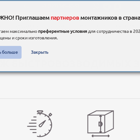
+7 (727) 345-47-53
Вх
ЖНО! Приглашаем
партнеров
монтажников в страна
Я
ПРОДУКЦИЯ
УСЛУГИ
ПРЕСС-ЦЕНТР
НАШИ ОБЪ
гаем максимально
преферентные условия
для сотрудничества в 202
цены и сроки изготовления.
азахстане
Обзор продукции и услуг
Монтаж быстровозводимых здани
ь больше
Закрыть
Ж БЫСТРОВОЗВОДИМЫХ 