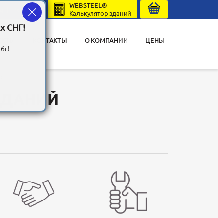
WEBSTEEL®
од
Регистрация
Калькулятор зданий
х СНГ!
ЕКТЫ
КОНТАКТЫ
О КОМПАНИИ
ЦЕНЫ
6г!
й
ЗДАНИЙ