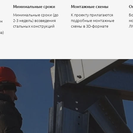
Минимальные сроки
Монтажные схемы
О
Минимальные сроки (до
К проекту прилагаются
Бо
2-3 недель) возведения
подробные монтажные
мо
ен
стальных конструкций
схемы в 3D-формате
Л
ма)