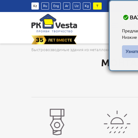
Kz
Ru
Eng
Ar
Uz
Kg
₸
ВА
РЕШЕНИ
Предла
Низкие 
Быстровозводимые здания из металлоконструкций в К
Узнат
МОНТА