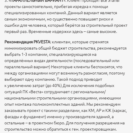
3. «
ПАРАЛЛЕЛЬНЫЙ ВАРИАНТ
». Клиент проходит все этапы
проекты самостоятельно, прибегая изредка к помощи
специализированных компаний. Данный вариант является
самым экономичным, но существенно повышает риски и
ошибки для человека, который берётся за строительный проект
первый раз. Временные издержки здесь – самые высокие.
Рекомендация PKVESTA
: клиентам, которые стремятся
минимизировать общий бюджет строительства, рекомендуется
выбрать 1-3 компании, специализирующиеся на
определённых видах деятельности (последовательный или
параллельный вариант) Некоторые клиенты беспокоятся, что
между организациями могут возникнуть разногласия, поэтому
выбирают одну компанию. Такой подход приводит
к увеличению затрат (до 40%) Для исключения подобных
ситуаций ПК «Веста» сотрудничает с региональными/
национальными строительными организациями, имеющими
опыт монтажа полнокомплектных зданий. Мы рекомендуем
заказывать проект с такими разделами, как КМ, АР и КЖ (каркас,
фасады и фундамент) именно у производителя зданий, а
остальные – в проектном бюро. Для получения разрешения на
строительство можно обратиться к ген. проектировщикам.