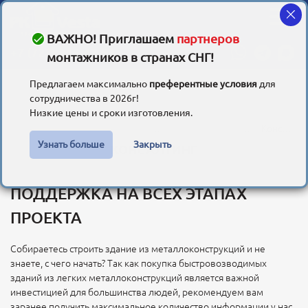
ВАЖНО! Приглашаем
партнеров
+7 (727) 345-47-53
монтажников в странах СНГ!
Предлагаем максимально
преферентные условия
для
сотрудничества в 2026г!
Низкие цены и сроки изготовления.
Быстровозводимые здания из металлоконструкций в Казахстане
Обзор продукции и услуг
Консалтинг
Узнать больше
Закрыть
КОНСАЛТИНГ
ПОДДЕРЖКА НА ВСЕХ ЭТАПАХ
ПРОЕКТА
Собираетесь строить здание из металлоконструкций и не
знаете, с чего начать? Так как покупка быстровозводимых
зданий из легких металлоконструкций является важной
инвестицией для большинства людей, рекомендуем вам
заранее получить максимальное количество информации у нас